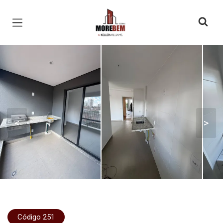
Página inicial
<
>
Código 251