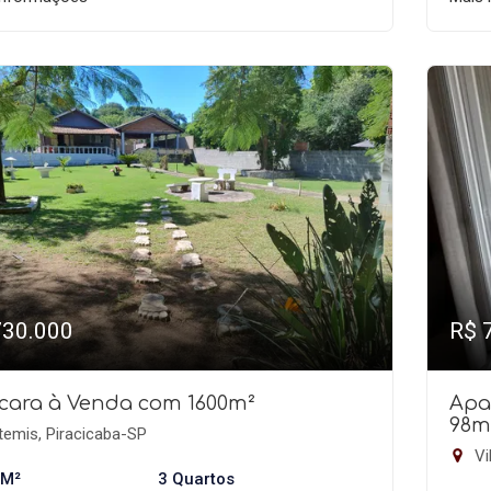
730.000
R$ 
cara à Venda com 1600m²
Apa
98m
temis, Piracicaba-SP
Vi
 M²
3 Quartos