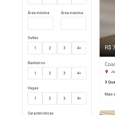
Área mínima
Área máxima
Suítes
R$ 
1
2
3
4+
Banheiros
Casa
Jar
1
2
3
4+
3 Qua
Vagas
Mais 
1
2
3
4+
Características