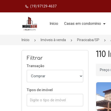
(19) 97129-4637
Página inicial
Início
Casas em condomínio
Início
Imóveis à venda
Piracicaba/SP
110
Filtrar
Transação
Ordenar
Tipos de imóvel