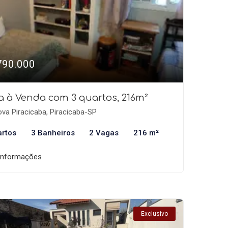
790.000
a à Venda com 3 quartos, 216m²
va Piracicaba, Piracicaba-SP
artos
3 Banheiros
2 Vagas
216 m²
informações
Exclusivo