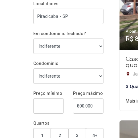
Localidades
A parti
Em condomínio fechado?
R$ 
Cas
Condomínio
quar
Ja
3 Qua
Preço mínimo
Preço máximo
Mais 
Quartos
1
2
3
4+