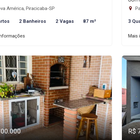
va América, Piracicaba-SP
Pa
rtos
2 Banheiros
2 Vagas
87 m²
3 Qu
informações
Mais 
700.000
R$ 