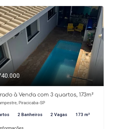
740.000
rado à Venda com 3 quartos, 173m²
mpestre, Piracicaba-SP
artos
2 Banheiros
2 Vagas
173 m²
informações