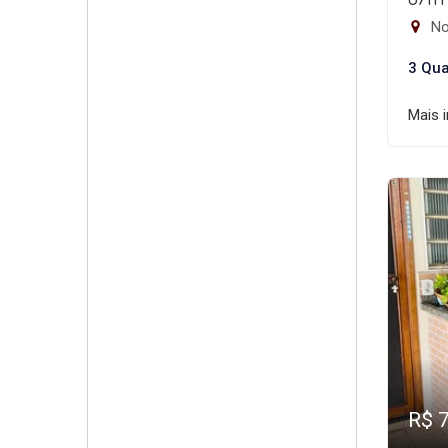
No
3 Qua
Mais 
R$ 