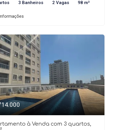
artos
3 Banheiros
2 Vagas
98 m²
informações
714.000
rtamento à Venda com 3 quartos,
²