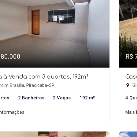
780.000
R$ 
 à Venda com 3 quartos, 192m²
Cas
dim Brasília, Piracicaba-SP
Gl
rtos
2 Banheiros
2 Vagas
192 m²
4 Qu
informações
Mais 