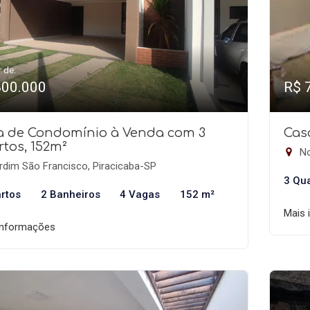
r de:
800.000
R$ 
a de Condomínio à Venda com 3
Cas
tos, 152m²
No
rdim São Francisco, Piracicaba-SP
3 Qu
rtos
2 Banheiros
4 Vagas
152 m²
Mais 
informações