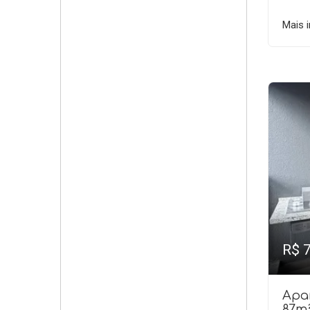
Mais 
R$ 
Apa
87m