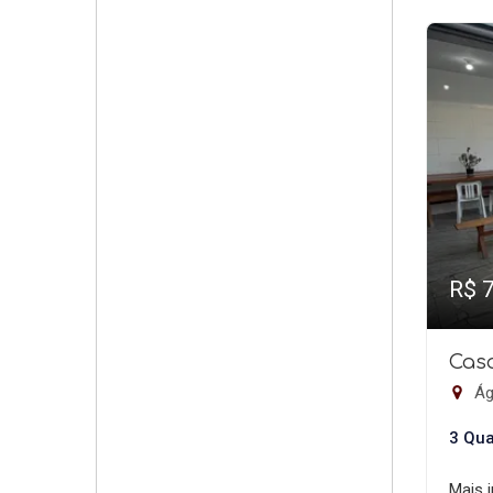
R$ 
Casa
Ág
3 Qua
Mais 