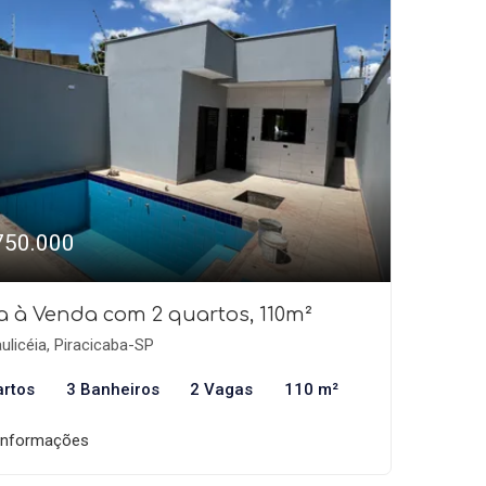
750.000
a à Venda com 2 quartos, 110m²
ulicéia, Piracicaba-SP
artos
3 Banheiros
2 Vagas
110 m²
informações