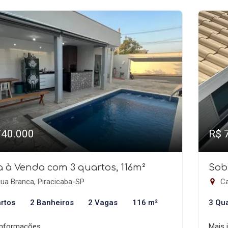
740.000
R$ 
 à Venda com 3 quartos, 116m²
Sob
ua Branca, Piracicaba-SP
Ca
rtos
2 Banheiros
2 Vagas
116 m²
3 Qu
informações
Mais 