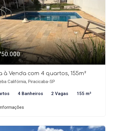
750.000
a à Venda com 4 quartos, 155m²
eba Califórnia, Piracicaba-SP
artos
4 Banheiros
2 Vagas
155 m²
informações