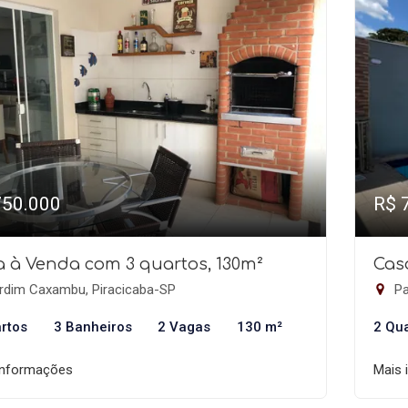
750.000
R$ 
 à Venda com 3 quartos, 130m²
Cas
rdim Caxambu, Piracicaba-SP
Pa
rtos
3 Banheiros
2 Vagas
130 m²
2 Qu
informações
Mais 