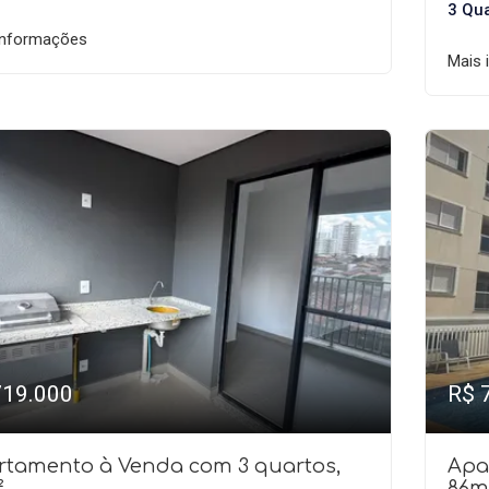
3 Qu
informações
Mais 
719.000
R$ 
rtamento à Venda com 3 quartos,
Apa
²
86m