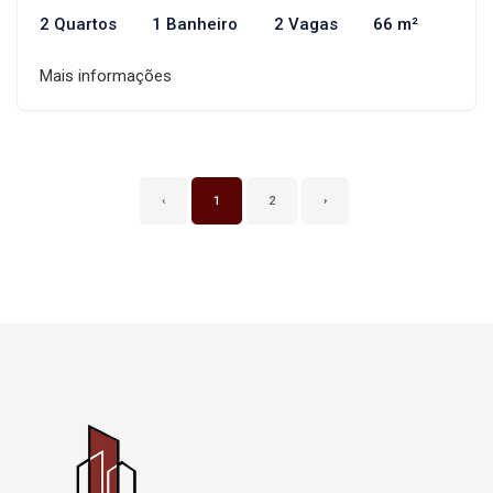
2 Quartos
1 Banheiro
2 Vagas
66 m²
Mais informações
‹
1
2
›
Página inicial