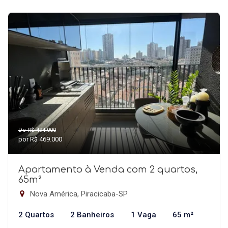
De R$ 494.000
por R$ 469.000
Apartamento à Venda com 2 quartos,
65m²
Nova América, Piracicaba-SP
2 Quartos
2 Banheiros
1 Vaga
65 m²