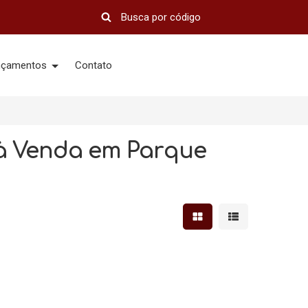
nçamentos
Contato
 à Venda em Parque
Mostrar resultados em 
Mostrar resultad