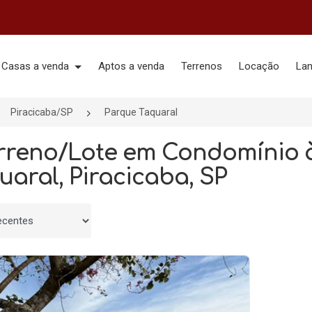
Casas a venda
Aptos a venda
Terrenos
Locação
La
Piracicaba/SP
Parque Taquaral
erreno/Lote em Condomínio
uaral, Piracicaba, SP
 por