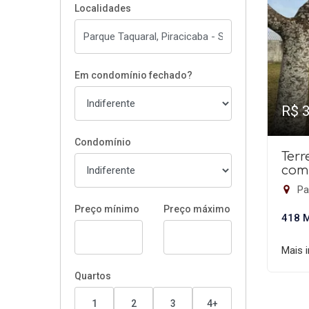
Localidades
Em condomínio fechado?
R$ 
Condomínio
Ter
com
Par
Preço mínimo
Preço máximo
418 
Mais 
Quartos
1
2
3
4+