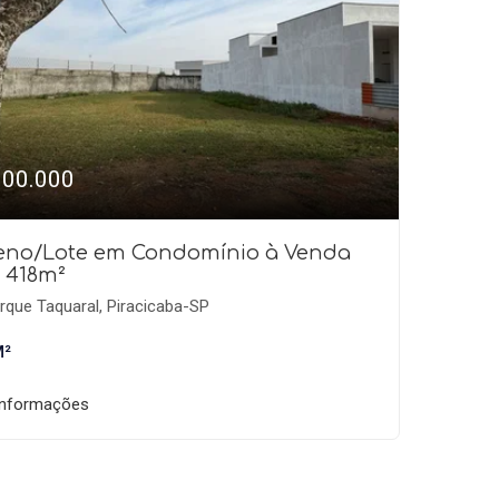
300.000
reno/Lote em Condomínio à Venda
 418m²
que Taquaral, Piracicaba-SP
M²
informações