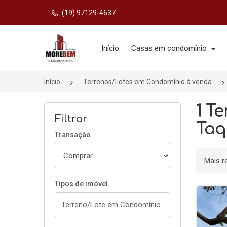
(19) 97129-4637
Página inicial
Início
Casas em condomínio
Início
Terrenos/Lotes em Condomínio à venda
1 T
Filtrar
Taq
Transação
Ordenar
Tipos de imóvel