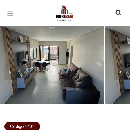
Página inicial
<
>
Código 1401