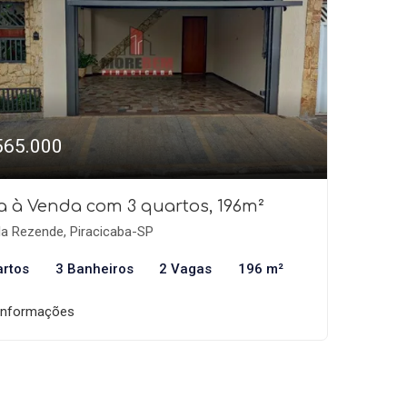
565.000
a à Venda com 3 quartos, 196m²
la Rezende, Piracicaba-SP
artos
3 Banheiros
2 Vagas
196 m²
informações