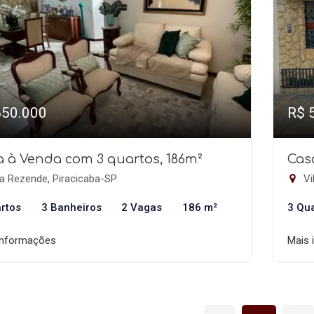
650.000
R$ 
 à Venda com 3 quartos, 186m²
Cas
a Rezende, Piracicaba-SP
Vi
rtos
3 Banheiros
2 Vagas
186 m²
3 Qu
informações
Mais 