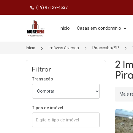
(19) 97129-4637
Página inicial
Início
Casas em condomínio
Início
Imóveis à venda
Piracicaba/SP
2 I
Filtrar
Pir
Transação
Ordenar
Tipos de imóvel