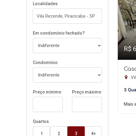
Localidades
Em condomínio fechado?
R$ 
Condomínio
Casa
Vil
3 Qua
Preço mínimo
Preço máximo
Mais 
Quartos
1
2
3
4+