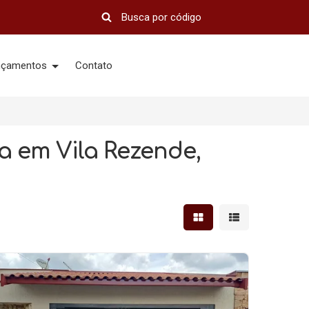
nçamentos
Contato
a em Vila Rezende,
Mostrar resultados em 
Mostrar resultad