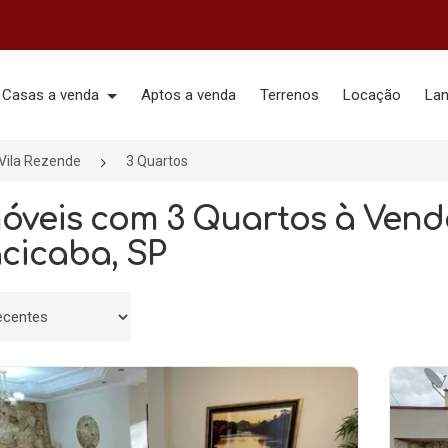
Casas a venda
Aptos a venda
Terrenos
Locação
La
Vila Rezende
3 Quartos
móveis com 3 Quartos à Vend
acicaba, SP
 por