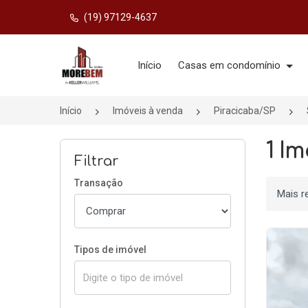
(19) 97129-4637
Página inicial
Início
Casas em condomínio
Início
Imóveis à venda
Piracicaba/SP
1 I
Filtrar
Transação
Ordenar
Tipos de imóvel