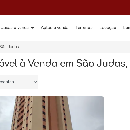
Casas a venda
Aptos a venda
Terrenos
Locação
La
São Judas
móvel à Venda em São Judas, 
 por