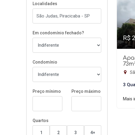
Localidades
Em condomínio fechado?
R$ 
Apa
Condomínio
73m
Sã
3 Qua
Preço mínimo
Preço máximo
Mais 
Quartos
1
2
3
4+