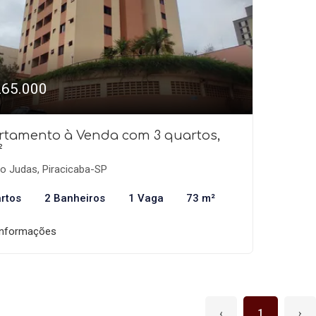
265.000
rtamento à Venda com 3 quartos,
²
o Judas, Piracicaba-SP
rtos
2 Banheiros
1 Vaga
73 m²
informações
‹
1
›