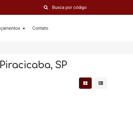
nçamentos
Contato
Piracicaba, SP
Mostrar resultados em 
Mostrar resultad