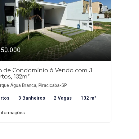
950.000
a de Condomínio à Venda com 3
tos, 132m²
rque Água Branca, Piracicaba-SP
rtos
3 Banheiros
2 Vagas
132 m²
informações