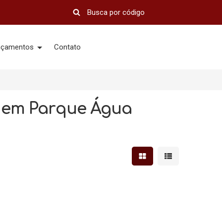
nçamentos
Contato
a em Parque Água
Mostrar resultados em 
Mostrar resultad