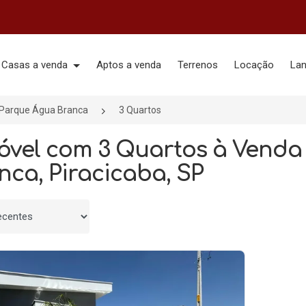
Casas a venda
Aptos a venda
Terrenos
Locação
La
Parque Água Branca
3 Quartos
móvel com 3 Quartos à Vend
nca, Piracicaba, SP
 por