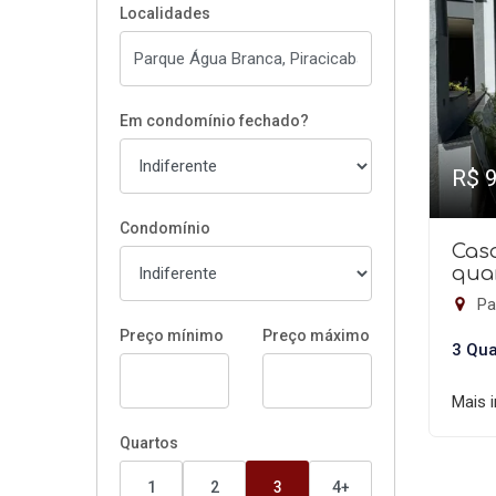
Localidades
Em condomínio fechado?
R$ 
Condomínio
Cas
quar
Pa
Preço mínimo
Preço máximo
3 Qua
Mais 
Quartos
1
2
3
4+