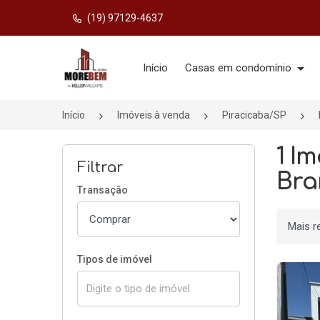
(19) 97129-4637
Página inicial
Início
Casas em condomínio
Início
Imóveis à venda
Piracicaba/SP
1 I
Filtrar
Bra
Transação
Ordenar
Tipos de imóvel