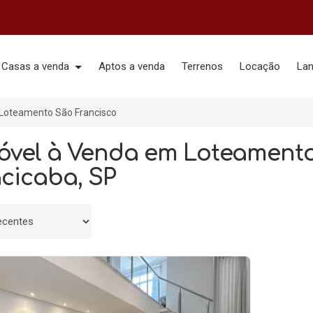
Casas a venda
Aptos a venda
Terrenos
Locação
La
Loteamento São Francisco
móvel à Venda em Loteamento
acicaba, SP
 por