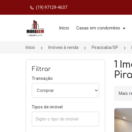
(19) 97129-4637
Página inicial
Início
Casas em condomínio
Início
Imóveis à venda
Piracicaba/SP
1 I
Filtrar
Pir
Transação
Ordenar
Tipos de imóvel