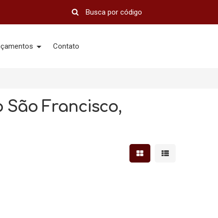
nçamentos
Contato
 São Francisco,
Mostrar resultados em 
Mostrar resultad