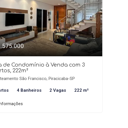
1.575.000
a de Condomínio à Venda com 3
tos, 222m²
teamento São Francisco, Piracicaba-SP
rtos
4 Banheiros
2 Vagas
222 m²
informações