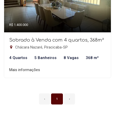
R$ 1.400.000
Sobrado à Venda com 4 quartos, 368m²
Chácara Nazaré, Piracicaba-SP
4 Quartos
5 Banheiros
8 Vagas
368 m²
Mais informações
‹
1
›