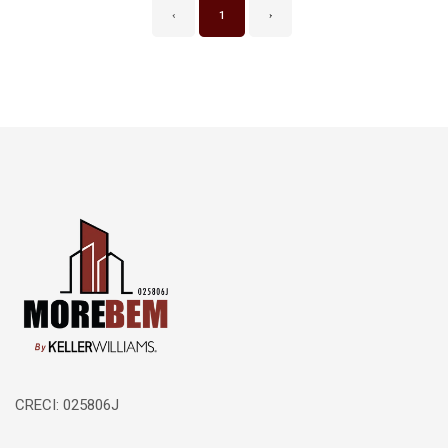
‹
1
›
Página inicial
CRECI: 025806J