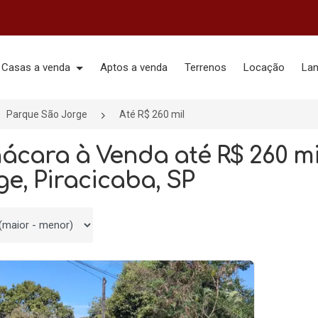
Casas a venda
Aptos a venda
Terrenos
Locação
La
Parque São Jorge
Até R$ 260 mil
hácara à Venda até R$ 260 m
ge, Piracicaba, SP
 por