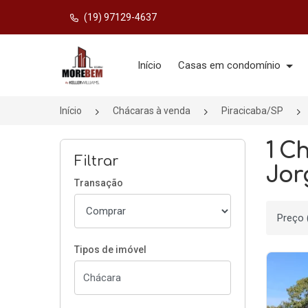
(19) 97129-4637
Página inicial
Início
Casas em condomínio
Início
Chácaras à venda
Piracicaba/SP
1 C
Filtrar
Jor
Transação
Ordenar
Tipos de imóvel