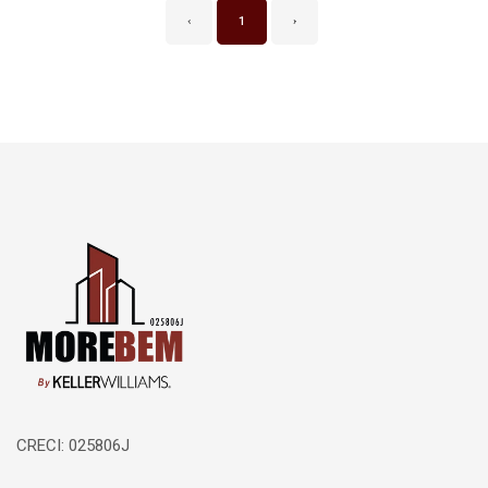
‹
1
›
Página inicial
CRECI: 025806J