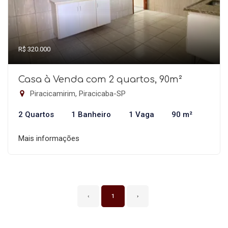
R$ 320.000
Casa à Venda com 2 quartos, 90m²
Piracicamirim, Piracicaba-SP
2 Quartos
1 Banheiro
1 Vaga
90 m²
Mais informações
‹
1
›