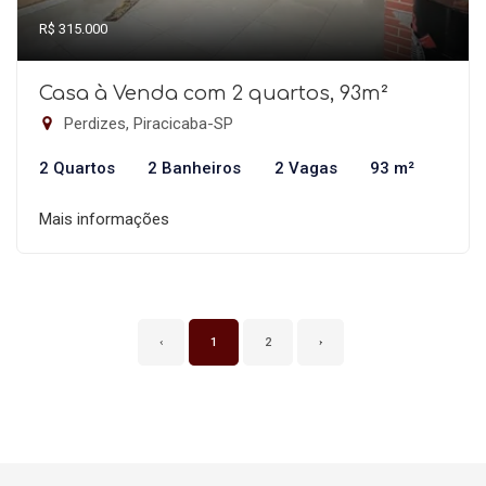
R$ 315.000
Casa à Venda com 2 quartos, 93m²
Perdizes, Piracicaba-SP
2 Quartos
2 Banheiros
2 Vagas
93 m²
Mais informações
‹
1
2
›