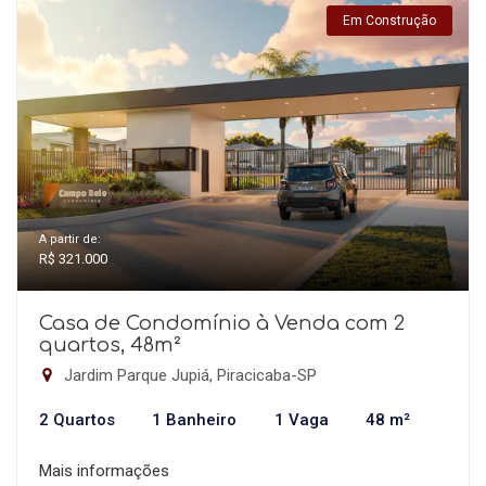
Em Construção
A partir de:
R$ 321.000
Casa de Condomínio à Venda com 2
quartos, 48m²
Jardim Parque Jupiá, Piracicaba-SP
2 Quartos
1 Banheiro
1 Vaga
48 m²
Mais informações