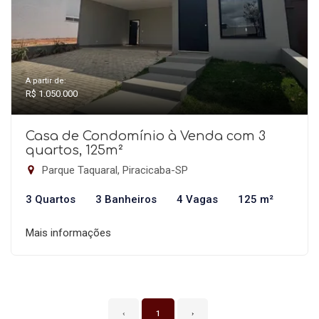
A partir de:
R$ 1.050.000
Casa de Condomínio à Venda com 3
quartos, 125m²
Parque Taquaral, Piracicaba-SP
3 Quartos
3 Banheiros
4 Vagas
125 m²
Mais informações
‹
1
›