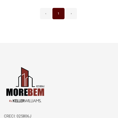
‹
1
›
Página inicial
CRECI: 025806J