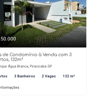
950.000
a de Condomínio à Venda com 3
tos, 132m²
rque Água Branca, Piracicaba-SP
rtos
3 Banheiros
2 Vagas
132 m²
informações