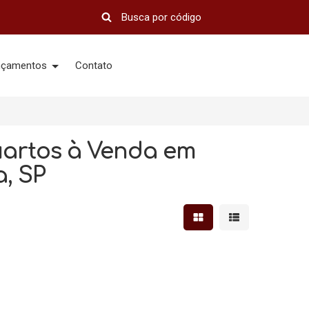
nçamentos
Contato
uartos à Venda em
, SP
Mostrar resultados em 
Mostrar resultad