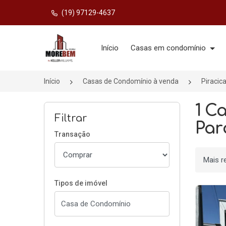
(19) 97129-4637
Página inicial
Início
Casas em condomínio
Início
Casas de Condomínio à venda
Piracic
1 C
Filtrar
Par
Transação
Ordenar
Tipos de imóvel