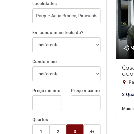
Localidades
Em condomínio fechado?
R$ 
Condomínio
Cas
quar
Pa
Preço mínimo
Preço máximo
3 Qua
Mais 
Quartos
1
2
3
4+