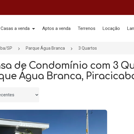
Casas a venda
Aptos a venda
Terrenos
Locação
La
aba/SP
Parque Água Branca
3 Quartos
asa de Condomínio com 3 Q
que Água Branca, Piracicaba
 por