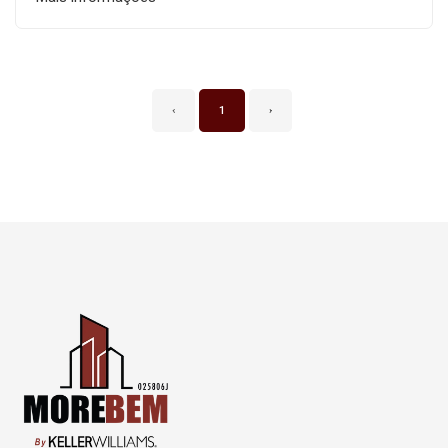
‹
1
›
Página inicial