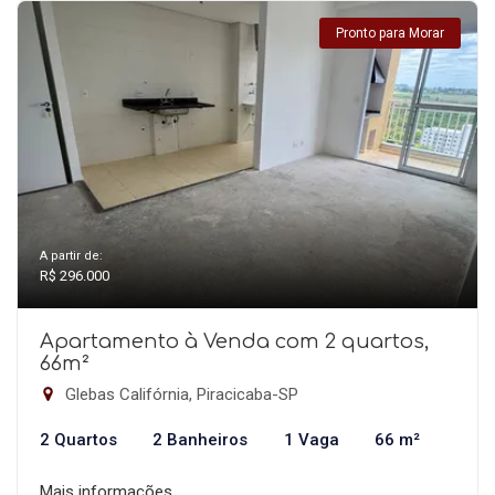
Pronto para Morar
A partir de:
R$ 296.000
Apartamento à Venda com 2 quartos,
66m²
Glebas Califórnia, Piracicaba-SP
2 Quartos
2 Banheiros
1 Vaga
66 m²
Mais informações