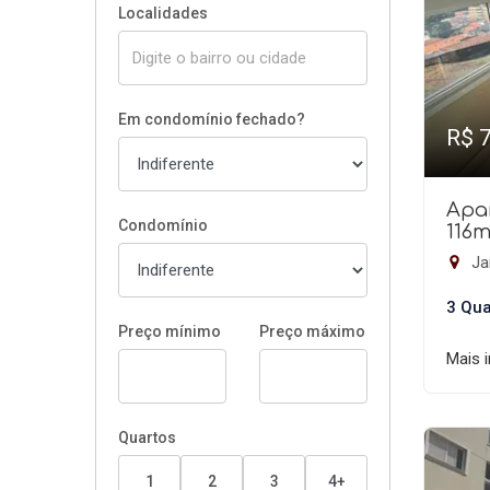
Localidades
Em condomínio fechado?
R$ 
Apa
Condomínio
116m
Jar
3 Qua
Preço mínimo
Preço máximo
Mais 
Quartos
1
2
3
4+