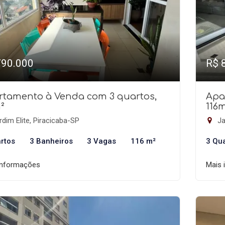
790.000
R$ 
rtamento à Venda com 3 quartos,
Apa
²
116
dim Elite, Piracicaba-SP
Ja
rtos
3 Banheiros
3 Vagas
116 m²
3 Qu
informações
Mais 