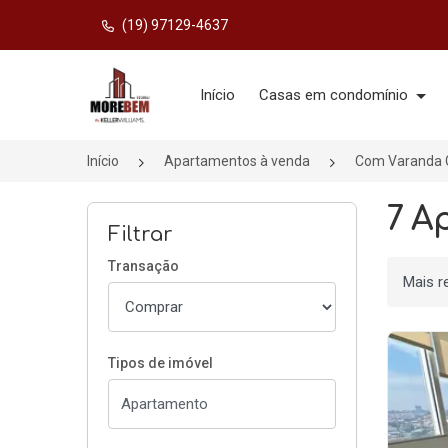
(19) 97129-4637
Página inicial
Início
Casas em condomínio
Início
Apartamentos à venda
Com Varanda 
7 A
Filtrar
Transação
Ordenar
Tipos de imóvel