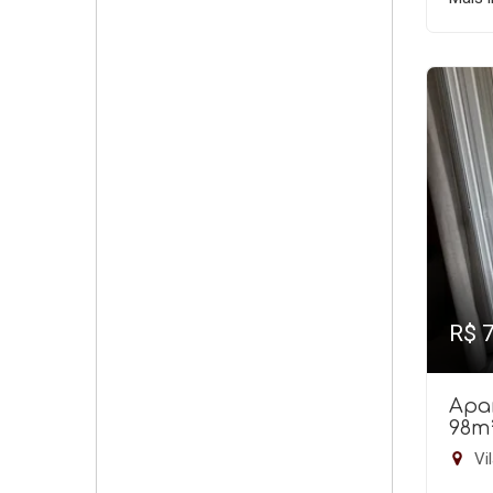
R$ 
Apa
98m
Vil