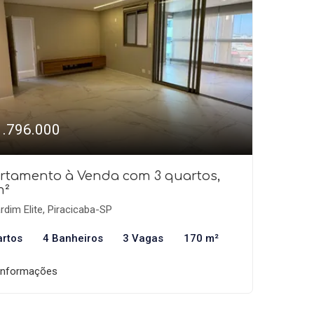
1.796.000
rtamento à Venda com 3 quartos,
m²
rdim Elite, Piracicaba-SP
artos
4 Banheiros
3 Vagas
170 m²
informações