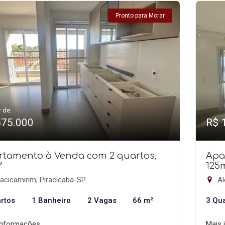
Pronto para Morar
r de:
575.000
R$ 
rtamento à Venda com 2 quartos,
Apa
²
125
acicamirim, Piracicaba-SP
Al
rtos
1 Banheiro
2 Vagas
66 m²
3 Qu
informações
Mais 