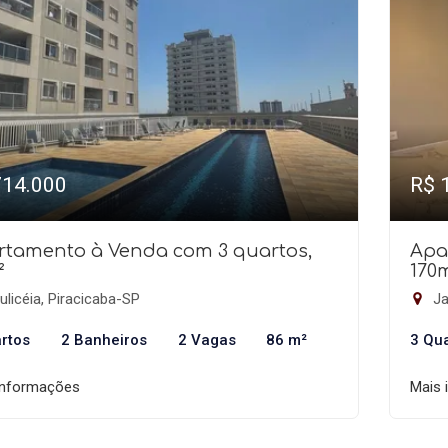
714.000
R$ 
rtamento à Venda com 3 quartos,
Apa
²
170
licéia, Piracicaba-SP
Ja
rtos
2 Banheiros
2 Vagas
86 m²
3 Qu
informações
Mais 