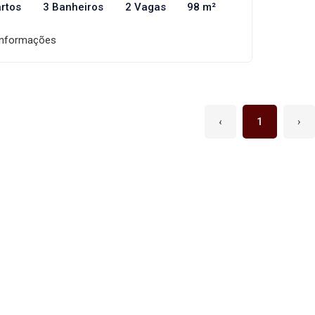
rtos
3 Banheiros
2 Vagas
98 m²
informações
‹
1
›