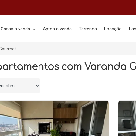
Casas a venda
Aptos a venda
Terrenos
Locação
La
Gourmet
partamentos com Varanda 
 por