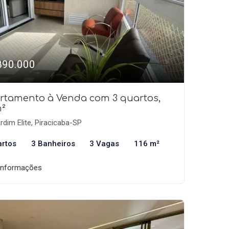
890.000
rtamento à Venda com 3 quartos,
m²
rdim Elite, Piracicaba-SP
artos
3 Banheiros
3 Vagas
116 m²
informações