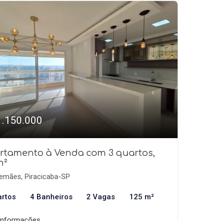
1.150.000
rtamento à Venda com 3 quartos,
m²
emães, Piracicaba-SP
artos
4 Banheiros
2 Vagas
125 m²
informações