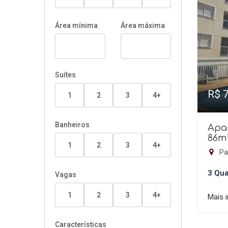
Área mínima
Área máxima
Suítes
R$ 
1
2
3
4+
Banheiros
Apa
86m
1
2
3
4+
Pau
3 Qua
Vagas
1
2
3
4+
Mais 
Características