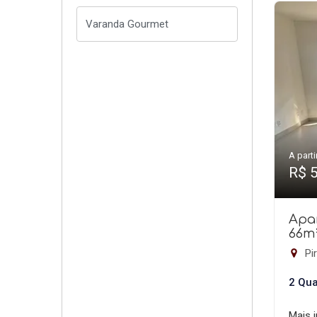
A parti
R$ 
Apa
66m
Pir
2 Qua
Mais 