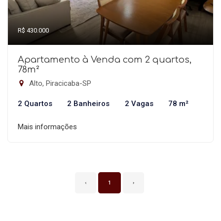
R$ 430.000
Apartamento à Venda com 2 quartos,
78m²
Alto, Piracicaba-SP
2 Quartos
2 Banheiros
2 Vagas
78 m²
Mais informações
‹
1
›