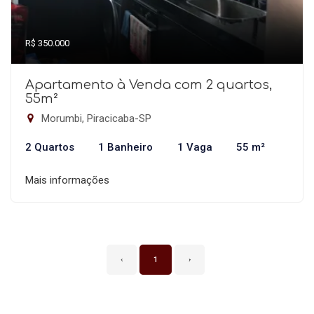
R$ 350.000
Apartamento à Venda com 2 quartos,
55m²
Morumbi, Piracicaba-SP
2 Quartos
1 Banheiro
1 Vaga
55 m²
Mais informações
‹
1
›